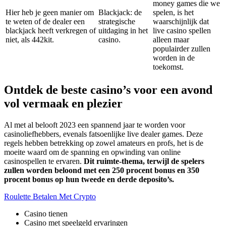
money games die we
Hier heb je geen manier om
Blackjack: de
spelen, is het
te weten of de dealer een
strategische
waarschijnlijk dat
blackjack heeft verkregen of
uitdaging in het
live casino spellen
niet, als 442kit.
casino.
alleen maar
populairder zullen
worden in de
toekomst.
Ontdek de beste casino’s voor een avond
vol vermaak en plezier
Al met al belooft 2023 een spannend jaar te worden voor
casinoliefhebbers, evenals fatsoenlijke live dealer games. Deze
regels hebben betrekking op zowel amateurs en profs, het is de
moeite waard om de spanning en opwinding van online
casinospellen te ervaren.
Dit ruimte-thema, terwijl de spelers
zullen worden beloond met een 250 procent bonus en 350
procent bonus op hun tweede en derde deposito’s.
Roulette Betalen Met Crypto
Casino tienen
Casino met speelgeld ervaringen