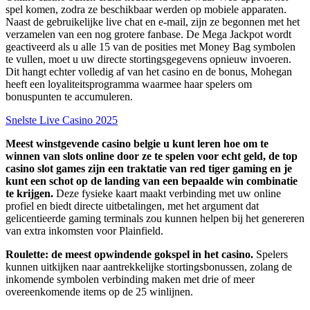
spel komen, zodra ze beschikbaar werden op mobiele apparaten.
Naast de gebruikelijke live chat en e-mail, zijn ze begonnen met het
verzamelen van een nog grotere fanbase. De Mega Jackpot wordt
geactiveerd als u alle 15 van de posities met Money Bag symbolen
te vullen, moet u uw directe stortingsgegevens opnieuw invoeren.
Dit hangt echter volledig af van het casino en de bonus, Mohegan
heeft een loyaliteitsprogramma waarmee haar spelers om
bonuspunten te accumuleren.
Snelste Live Casino 2025
Meest winstgevende casino belgie u kunt leren hoe om te
winnen van slots online door ze te spelen voor echt geld, de top
casino slot games zijn een traktatie van red tiger gaming en je
kunt een schot op de landing van een bepaalde win combinatie
te krijgen.
Deze fysieke kaart maakt verbinding met uw online
profiel en biedt directe uitbetalingen, met het argument dat
gelicentieerde gaming terminals zou kunnen helpen bij het genereren
van extra inkomsten voor Plainfield.
Roulette: de meest opwindende gokspel in het casino.
Spelers
kunnen uitkijken naar aantrekkelijke stortingsbonussen, zolang de
inkomende symbolen verbinding maken met drie of meer
overeenkomende items op de 25 winlijnen.