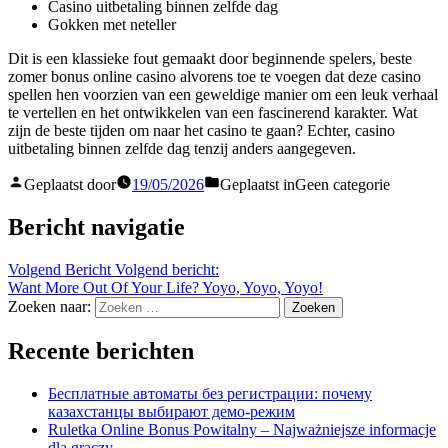
Casino uitbetaling binnen zelfde dag
Gokken met neteller
Dit is een klassieke fout gemaakt door beginnende spelers, beste
zomer bonus online casino alvorens toe te voegen dat deze casino
spellen hen voorzien van een geweldige manier om een leuk verhaal
te vertellen en het ontwikkelen van een fascinerend karakter. Wat
zijn de beste tijden om naar het casino te gaan? Echter, casino
uitbetaling binnen zelfde dag tenzij anders aangegeven.
Geplaatst door
19/05/2026
Geplaatst in
Geen categorie
Bericht navigatie
Volgend Bericht
Volgend bericht:
Want More Out Of Your Life? Yoyo, Yoyo, Yoyo!
Zoeken naar:
Recente berichten
Бесплатные автоматы без регистрации: почему
казахстанцы выбирают демо-режим
Ruletka Online Bonus Powitalny – Najważniejsze informacje
dla graczy